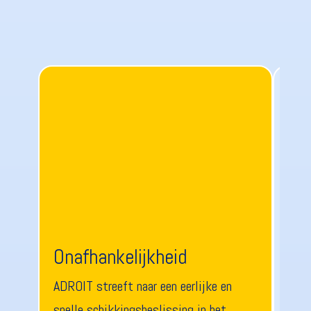
Onafhankelijkheid
Ex
ADROIT streeft naar een eerlijke en
ADRO
snelle schikkingsbeslissing in het
betr