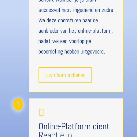
succesvol hebt ingediend en zodra
we deze doorsturen naar de
aanbieder van het online-platform,
nadat we een voorlopige
beoordeling hebben uitgevoerd.
Uw claim indienen


Online-Platform dient
Reactie in