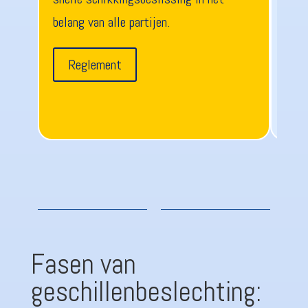
belang van alle partijen.
comm
Reglement
N
Fasen van
geschillenbeslechting: