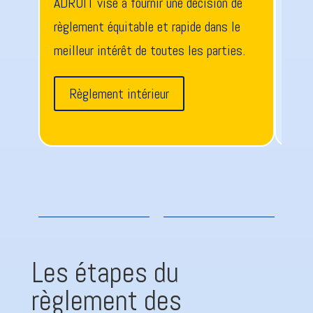
ADROIT vise à fournir une décision de
ADRO
règlement équitable et rapide dans le
en c
meilleur intérêt de toutes les parties.
les 
Règlement intérieur
P
Les étapes du
règlement des