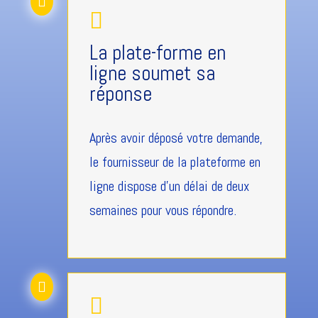


La plate-forme en
ligne soumet sa
réponse
Après avoir déposé votre demande,
le fournisseur de la plateforme en
ligne dispose d'un délai de deux
semaines pour vous répondre.

