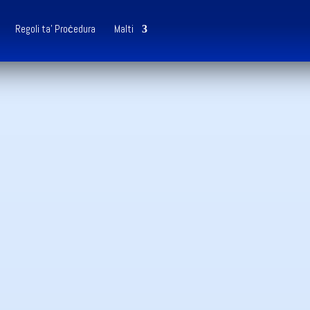
Regoli ta’ Proċedura
Malti
Iffajlja Talba
solvu Tilwim.  
Ġust, Mgħaġġel, u 