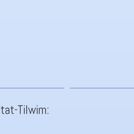
joni ta’ soluzzjoni ġusta u rapida fl-aħjar interess tal-partiji
 tat-Tilwim:
