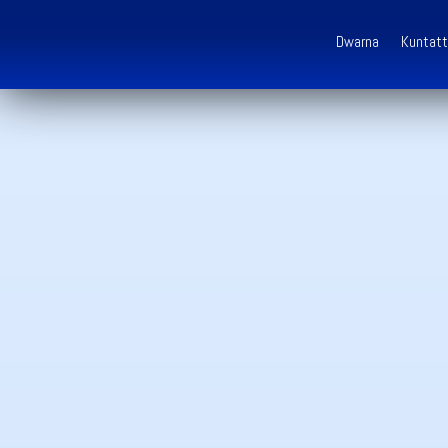
Dwarna
Kuntatt
Aħna n