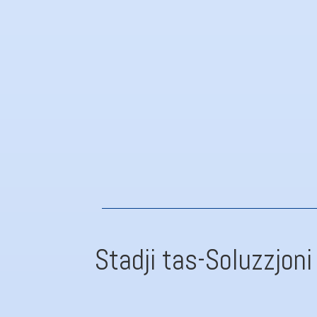
Indipendenza
ADROIT għandu l-għan li jipprovdi deċiż
Regoli ta' Proċedura
Stadji tas-Soluzzjoni